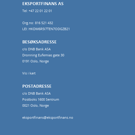
EKSPORTFINANS AS
Tel: +47 22 01 22 01
Org.no: 816 521 432
LEI: HKDM6R5I7TEN7ODGZB21
BESØKSADRESSE
c/o DNB Bank ASA
Dronning Eufemias gate 30
0191 Oslo, Norge
Vis i kart
POSTADRESSE
c/o DNB Bank ASA
Postboks 1600 Sentrum
0021 Oslo, Norge
eksportfinans@eksportfinans.no