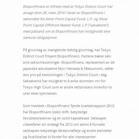
Eksportfinans er tilfreds med at Tokyo District Court har
avsagt dom 28. mars 2014 i favør av Eksportfinans i
søksmålet fra Silver Point Capital Fund, L.P. og Silver
Point Capital Offshore Master Fund, L.P (”saksøkere”),
med påstand om at Eksportfinans har misligholdt sine
samurai obligasjoner.
På grunnlag av manglende rettslig grunnlag, har Tokyo
District Court frikjent Eksportfinans. Partene bærer selv
sine saksomkostninger. Eksportfinans, representert av de
japanske advokatene Mori Hamada & Matsumoto, setter
stor pris på beslutningen i Tokyo District Court i dag.
Saksøkerne har mulighet til å anke dommen inn for
Tokyo High Court som er andre rettsinstans innenfor to
uker etter kjennelsen.
Som meddelt i Eksportfinans’ fjerde kvartalsrapport 2013,
har Eksportfinans stabil drift, betydelige
likviditetsreserver og en solid kapitalbase. Selskapet
viderefører sin strategi fra 2012 om aktivt å forvalte
selskapets betydelige låneportefølje og andre eiendeler
og forpliktelser til fordel for alle interessenter.