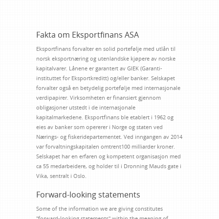
Fakta om Eksportfinans ASA
Eksportfinans forvalter en solid portefølje med utlån til
norsk eksportnæring og utenlandske kjøpere av norske
kapitalvarer. Lånene er garantert av GIEK (Garanti-
instituttet for Eksportkreditt) og/eller banker. Selskapet
forvalter også en betydelig portefølje med internasjonale
verdipapirer. Virksomheten er finansiert gjennom
obligasjoner utstedt i de internasjonale
kapitalmarkedene. Eksportfinans ble etablert i 1962 og
eies av banker som opererer i Norge og staten ved
Nærings- og fiskeridepartementet. Ved inngangen av 2014
var forvaltningskapitalen omtrent100 milliarder kroner.
Selskapet har en erfaren og kompetent organisasjon med
ca 55 medarbeidere, og holder til i Dronning Mauds gate i
Vika, sentralt i Oslo.
Forward-looking statements
Some of the information we are giving constitutes
"forward-looking statements" within the meaning of