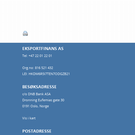
EKSPORTFINANS AS
Tel: +47 22 01 22 01
Org.no: 816 521 432
LEI: HKDM6R5I7TEN7ODGZB21
BESØKSADRESSE
c/o DNB Bank ASA
Dronning Eufemias gate 30
0191 Oslo, Norge
Vis i kart
POSTADRESSE